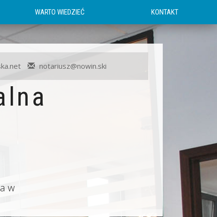
WARTO WIEDZIEĆ
KONTAKT
ka.net
notariusz@nowin.ski
alna
ław