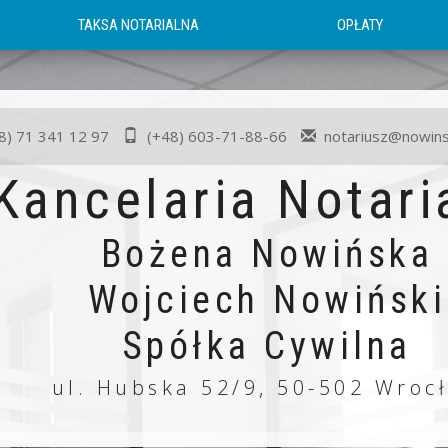
TAKSA NOTARIALNA
OPŁATY
8) 71 341 12 97
(+48) 603-71-88-66
notariusz@nowins
Kancelaria Notari
Bożena Nowińska
Wojciech Nowiński
Spółka Cywilna
ul. Hubska 52/9, 50-502 Wroc