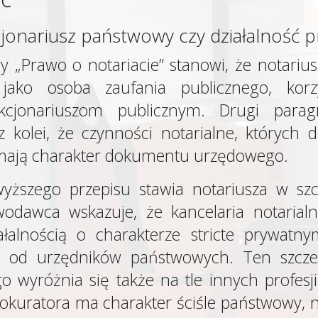
cjonariusz państwowy czy działalność 
y „Prawo o notariacie” stanowi, że notariu
 jako osoba zaufania publicznego, korz
unkcjonariuszom publicznym. Drugi para
 kolei, że czynności notarialne, których d
mają charakter dokumentu urzędowego.
yższego przepisu stawia notariusza w szcz
wodawca wskazuje, że kancelaria notaria
łalnością o charakterze stricte prywatny
za od urzędników państwowych. Ten szcze
o wyróżnia się także na tle innych profesj
okuratora ma charakter ściśle państwowy, n