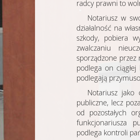
radcy prawni to wo
Notariusz w swo
działalność na wła
szkody, pobiera w
zwalczaniu nieuc
sporządzone przez
podlega on ciągłej
podlegają przymusow
Notariusz jako 
publiczne, lecz po
od pozostałych or
funkcjonariusza p
podlega kontroli pa