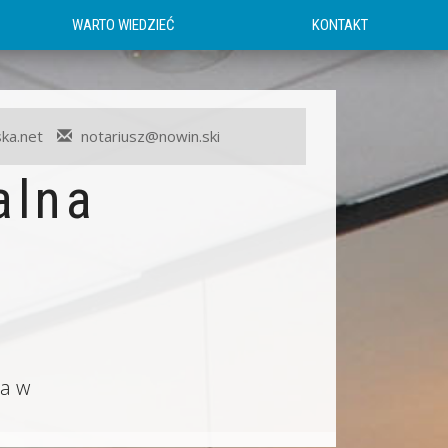
WARTO WIEDZIEĆ
KONTAKT
ka.net
notariusz@nowin.ski
alna
ław