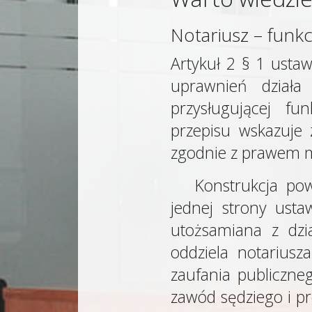
Notariusz – funk
Artykuł 2 § 1 ustaw
uprawnień działa
przysługującej f
przepisu wskazuje z
zgodnie z prawem 
Konstrukcja pow
jednej strony usta
utożsamiana z dzia
oddziela notarius
zaufania publiczneg
zawód sędziego i pr