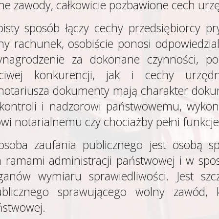
lne zawody, całkowicie pozbawione cech ur
isty sposób łączy cechy przedsiębiorcy p
sny rachunek, osobiście ponosi odpowiedzia
ynagrodzenie za dokonane czynności, p
zciwej konkurencji, jak i cechy urzęd
 notariusza dokumenty mają charakter dok
 kontroli i nadzorowi państwowemu, wykon
i notarialnemu czy chociażby pełni funkcje 
osoba zaufania publicznego jest osobą sp
za ramami administracji państwowej i w spo
ganów wymiaru sprawiedliwości. Jest sz
ublicznego sprawującego wolny zawód, k
ństwowej.