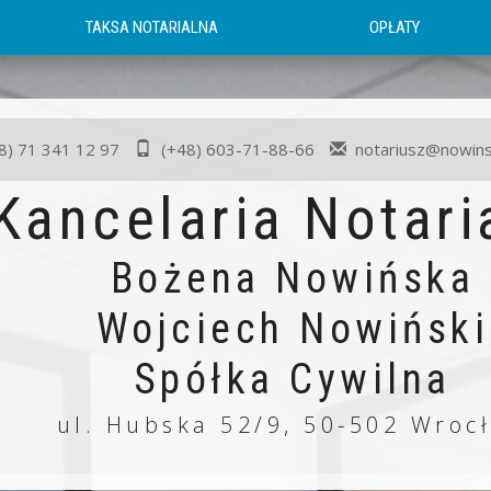
TAKSA NOTARIALNA
OPŁATY
8) 71 341 12 97
(+48) 603-71-88-66
notariusz@nowins
Kancelaria Notari
Bożena Nowińska
Wojciech Nowiński
Spółka Cywilna
ul. Hubska 52/9, 50-502 Wroc