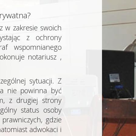
prywatna?
sz w zakresie swoich
ystając z ochrony
graf wspomnianego
okonuje notariusz ,
ególnej sytuacji. Z
lna nie powinna być
m, z drugiej strony
gólny status osoby
i prawniczych, gdzie
atomiast adwokaci i