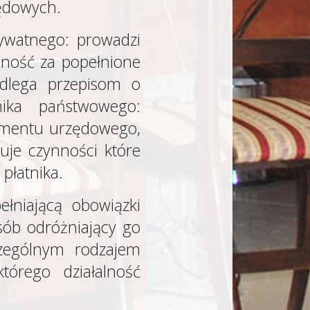
zędowych.
rywatnego: prowadzi
lność za popełnione
odlega przepisom o
nika państwowego:
umentu urzędowego,
uje czynności które
płatnika.
ełniającą obowiązki
sób odróżniający go
czególnym rodzajem
tórego działalność